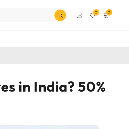
0
0
es in India? 50%