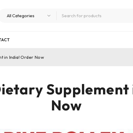
TACT
t in India! Order Now
Dietary Supplement 
Now