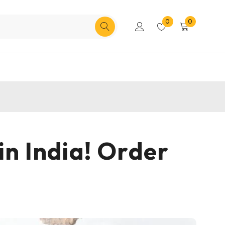
0
0
in India! Order