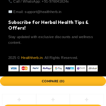
Call / WhatsApp: +91-976041824x
Email:
support@healthherb.in
Subscribe for Herbal Health Tips &
Offers!
Stay updated with exclusive discounts and wellness
content.
2025 ©
Healthherb.in
. All Rights Reserved.
COMPARE
(0)