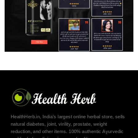
HealthHerb.in, India’s largest online herbal store, sells
natural diabetes, joint, virility, prostate, weight
reduction, and other items. 100% authentic Ayurvedic