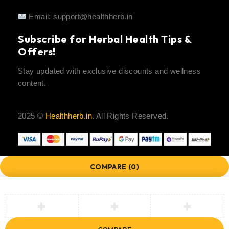
Email:
support@healthherb.in
Subscribe for Herbal Health Tips &
Offers!
Stay updated with exclusive discounts and wellness
content.
2025 ©
Healthherb.in
. All Rights Reserved.
COMPARE
(0)