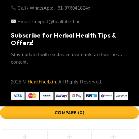
Call / WhatsApp: +91-976041824x
Email:
support@healthherb.in
Subscribe for Herbal Health Tips &
Offers!
Stay updated with exclusive discounts and wellness
content.
2025 ©
Healthherb.in
. All Rights Reserved.
COMPARE
(0)