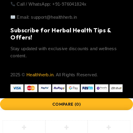
Call / WhatsApp: +91-976041824x
Email:
support@healthherb.in
Subscribe for Herbal Health Tips &
Offers!
Stay updated with exclusive discounts and wellness
content.
2025 ©
Healthherb.in
. All Rights Reserved.
COMPARE
(0)