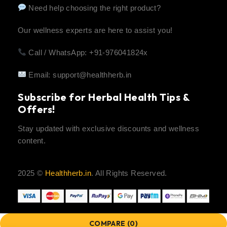
Need help choosing the right product?
Our wellness experts are here to assist you!
Call / WhatsApp: +91-976041824x
Email:
support@healthherb.in
Subscribe for Herbal Health Tips &
Offers!
Stay updated with exclusive discounts and wellness
content.
2025 ©
Healthherb.in
. All Rights Reserved.
COMPARE
(0)