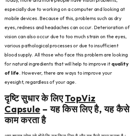
especially due to working on a computer and looking at
mobile devices. Because of this, problems such as dry
eyes, redness and headaches can occur. Deterioration of
vision can also occur due to too much strain on the eyes,
various pathological processes or due to insufficient
blood supply. All those who face this problem are looking
for natural ingredients that will help to improve it
quality
of life
. However, there are ways to improve your
eyesight, regardless of your age.
दृष्टि सुधार के लिए
TopViz
Capsule
– यह किस लिए है, यह कैसे
काम करता है
आप शायद सोच रहे होंगे कि यह किस लिए है और यह कैसे काम करता है।